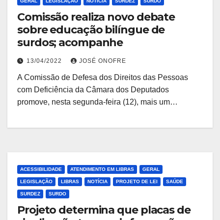
GERAL
LEGISLAÇÃO
NOTÍCIA
SURDEZ
SURDO
Comissão realiza novo debate
sobre educação bilíngue de
surdos; acompanhe
13/04/2022
JOSÉ ONOFRE
A Comissão de Defesa dos Direitos das Pessoas
com Deficiência da Câmara dos Deputados
promove, nesta segunda-feira (12), mais um…
ACESSIBILIDADE
ATENDIMENTO EM LIBRAS
GERAL
LEGISLAÇÃO
LIBRAS
NOTÍCIA
PROJETO DE LEI
SAÚDE
SURDEZ
SURDO
Projeto determina que placas de