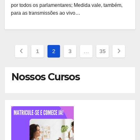
por todos os parlamentares; Medida vale, também,
para as transmissões ao vivo…
Paginação
1
2
3
…
35
de
Nossos Cursos
posts