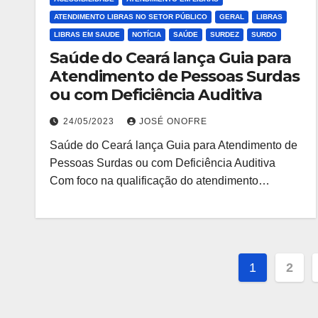
ATENDIMENTO LIBRAS NO SETOR PÚBLICO
GERAL
LIBRAS
LIBRAS EM SAUDE
NOTÍCIA
SAÚDE
SURDEZ
SURDO
Saúde do Ceará lança Guia para
Atendimento de Pessoas Surdas
ou com Deficiência Auditiva
24/05/2023
JOSÉ ONOFRE
Saúde do Ceará lança Guia para Atendimento de
Pessoas Surdas ou com Deficiência Auditiva
Com foco na qualificação do atendimento…
Pagina
1
2
de