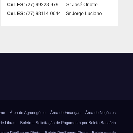
Cel. ES:
(27) 99223-9791 – Sr José Onofre
Cel. ES:
(27) 98114-0644 – Sr Jorge Luciano
me
Área de Agronegócio
Área de Finanças
Área de Negócios
de Libras
Boleto – Solicitação de Pagamento por Boleto Bancário
oleto PagSeguro Direto
Boleto PagSeguro Direto – Boleto gerado