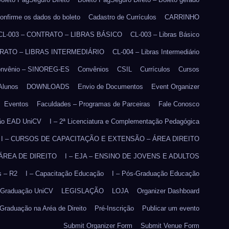
onfirme os dados do boleto
Cadastro de Currículos
CARRINHO
CL-003 – CONTRATO – LIBRAS BÁSICO
CL-003 – Libras Básico
TRATO – LIBRAS INTERMEDIÁRIO
CL-004 – Libras Intermediário
nvênio – SINOREG-ES
Convênios
CSIL
Currículos
Cursos
Alunos
DOWNLOADS
Envio de Documentos
Event Organizer
Eventos
Faculdades – Programas de Parceiras
Fale Conosco
ão EAD UniCV
I – 2ª Licenciatura e Complementação Pedagógica
I – CURSOS DE CAPACITAÇÃO E EXTENSÃO – ÁREA DIREITO
 ÁREA DE DIREITO
I – EJA – ENSINO DE JOVENS E ADULTOS
s – R2
I – Capacitação Educação
I – Pós-Graduação Educação
- Graduação UniCV
LEGISLAÇÃO
LOJA
Organizer Dashboard
Graduação na Aréa de Direito
Pré-Inscrição
Publicar um evento
Submit Organizer Form
Submit Venue Form