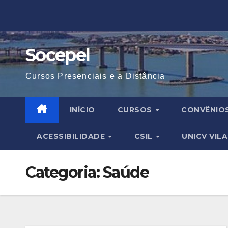
Skip
to
content
Socepel
Cursos Presenciais e a Distância
INÍCIO
CURSOS
CONVÊNIO
ACESSIBILIDADE
CSIL
UNICV VIL
Categoria:
Saúde