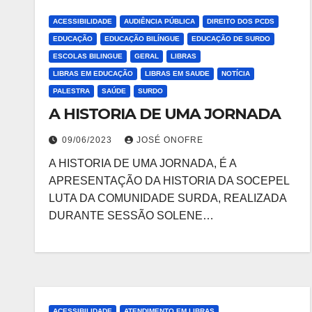
ACESSIBILIDADE
AUDIÊNCIA PÚBLICA
DIREITO DOS PCDS
EDUCAÇÃO
EDUCAÇÃO BILÍNGUE
EDUCAÇÃO DE SURDO
ESCOLAS BILINGUE
GERAL
LIBRAS
LIBRAS EM EDUCAÇÃO
LIBRAS EM SAUDE
NOTÍCIA
PALESTRA
SAÚDE
SURDO
A HISTORIA DE UMA JORNADA
09/06/2023
JOSÉ ONOFRE
A HISTORIA DE UMA JORNADA, É A
APRESENTAÇÃO DA HISTORIA DA SOCEPEL
LUTA DA COMUNIDADE SURDA, REALIZADA
DURANTE SESSÃO SOLENE…
ACESSIBILIDADE
ATENDIMENTO EM LIBRAS