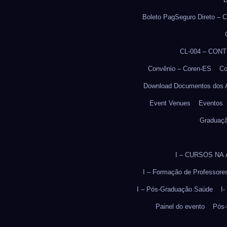
Boleto PagSeguro Direto – C
CL-004 – CON
Convênio – Coren-ES
Co
Download Documentos dos 
Event Venues
Eventos
Graduaç
I – CURSOS NA
I – Formação de Professore
I – Pós-Graduação Saúde
I
Painel do evento
Pós-