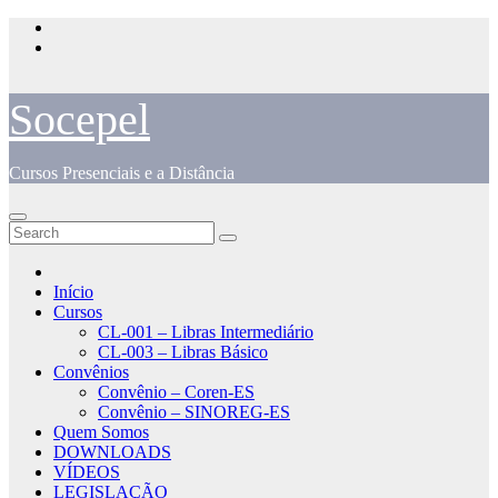
Skip
to
content
Socepel
Cursos Presenciais e a Distância
Início
Cursos
CL-001 – Libras Intermediário
CL-003 – Libras Básico
Convênios
Convênio – Coren-ES
Convênio – SINOREG-ES
Quem Somos
DOWNLOADS
VÍDEOS
LEGISLAÇÃO