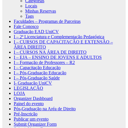
Categorias
Locais
Minhas Reservas
Tags
Faculdades – Programas de Parceiras
Fale Conosco
Graduação EAD UniCV
I – 2ª Licenciatura e Complementação Pedagógica
I – CURSOS DE CAPACITAÇÃO E EXTENSÃO –
ÁREA DIREITO
I – CURSOS NA ÁREA DE DIREITO
I – EJA – ENSINO DE JOVENS E ADULTOS
I – Formação de Professores – R2
I – Capacitação Educação
I – Pós-Graduação Educação
I – Pós-Graduação Saúde
I- Graduação UniCV
LEGISLAÇÃO
LOJA
Organizer Dashboard
Painel do evento
Pós-Graduação na Aréa de Direito
Pré-Inscrição
Publicar um evento
Submit Organizer Form