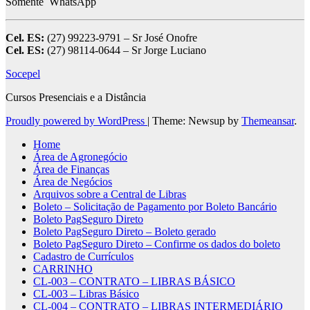
Somente WhatsApp
Cel. ES:
(27) 99223-9791 – Sr José Onofre
Cel. ES:
(27) 98114-0644 – Sr Jorge Luciano
Socepel
Cursos Presenciais e a Distância
Proudly powered by WordPress
|
Theme: Newsup by
Themeansar
.
Home
Área de Agronegócio
Área de Finanças
Área de Negócios
Arquivos sobre a Central de Libras
Boleto – Solicitação de Pagamento por Boleto Bancário
Boleto PagSeguro Direto
Boleto PagSeguro Direto – Boleto gerado
Boleto PagSeguro Direto – Confirme os dados do boleto
Cadastro de Currículos
CARRINHO
CL-003 – CONTRATO – LIBRAS BÁSICO
CL-003 – Libras Básico
CL-004 – CONTRATO – LIBRAS INTERMEDIÁRIO