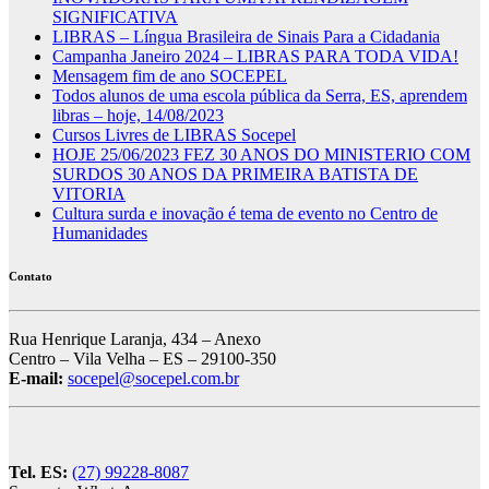
SIGNIFICATIVA
LIBRAS – Língua Brasileira de Sinais Para a Cidadania
Campanha Janeiro 2024 – LIBRAS PARA TODA VIDA!
Mensagem fim de ano SOCEPEL
Todos alunos de uma escola pública da Serra, ES, aprendem
libras – hoje, 14/08/2023
Cursos Livres de LIBRAS Socepel
HOJE 25/06/2023 FEZ 30 ANOS DO MINISTERIO COM
SURDOS 30 ANOS DA PRIMEIRA BATISTA DE
VITORIA
Cultura surda e inovação é tema de evento no Centro de
Humanidades
Contato
Rua Henrique Laranja, 434 – Anexo
Centro – Vila Velha – ES – 29100-350
E-mail:
socepel@socepel.com.br
Tel. ES:
(27) 99228-8087