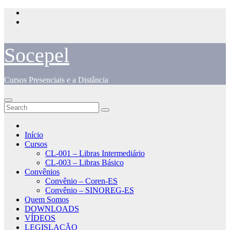
Skip
to
content
Socepel
Cursos Presenciais e a Distância
Início
Cursos
CL-001 – Libras Intermediário
CL-003 – Libras Básico
Convênios
Convênio – Coren-ES
Convênio – SINOREG-ES
Quem Somos
DOWNLOADS
VÍDEOS
LEGISLAÇÃO