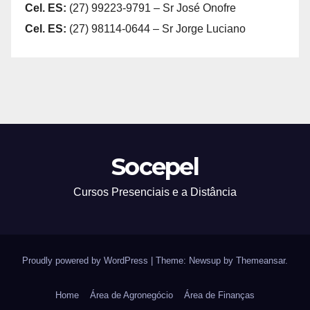
Cel. ES:
(27) 99223-9791 – Sr José Onofre
Cel. ES:
(27) 98114-0644 – Sr Jorge Luciano
Socepel
Cursos Presenciais e a Distância
Proudly powered by WordPress
|
Theme: Newsup by
Themeansar
.
Home
Área de Agronegócio
Área de Finanças