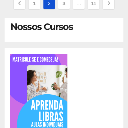
Paginação
1
2
3
…
11
de
Nossos Cursos
posts