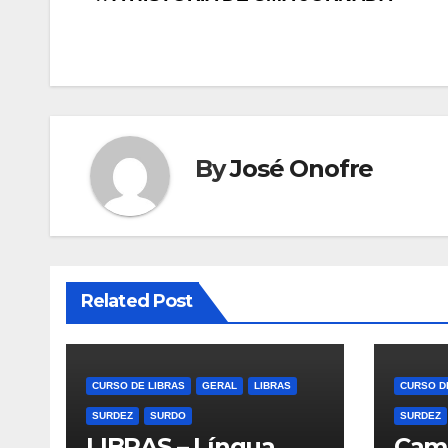
Navegação
de
Post
By
José Onofre
Related Post
CURSO DE LIBRAS
GERAL
LIBRAS
CURSO D
SURDEZ
SURDO
SURDEZ
LIBRAS – Língua
Cam