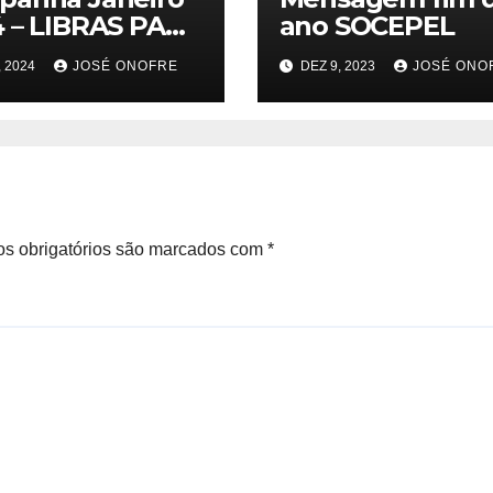
 – LIBRAS PARA
ano SOCEPEL
A VIDA!
, 2024
JOSÉ ONOFRE
DEZ 9, 2023
JOSÉ ONO
s obrigatórios são marcados com
*