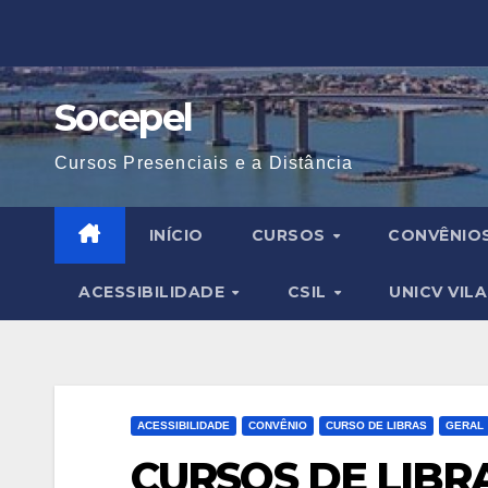
Skip
to
content
Socepel
Cursos Presenciais e a Distância
INÍCIO
CURSOS
CONVÊNIO
ACESSIBILIDADE
CSIL
UNICV VIL
ACESSIBILIDADE
CONVÊNIO
CURSO DE LIBRAS
GERAL
CURSOS DE LIBR