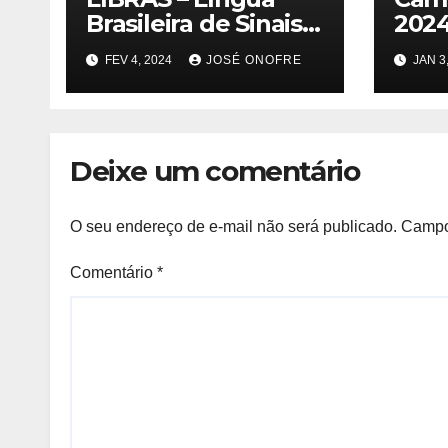
Brasileira de Sinais
2024
Para a Cidadania
TOD
FEV 4, 2024
JOSÉ ONOFRE
JAN 3
Deixe um comentário
O seu endereço de e-mail não será publicado.
Campo
Comentário
*