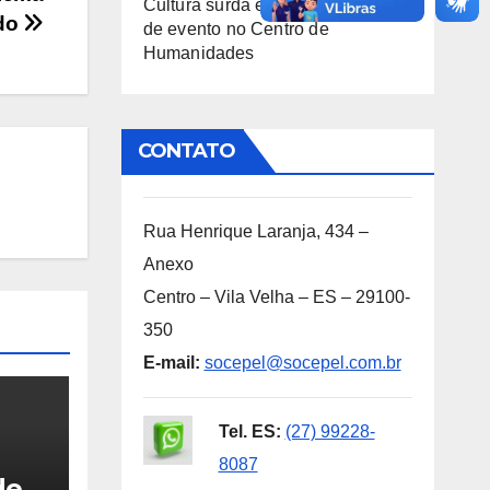
Cultura surda e inovação é tema
ado
de evento no Centro de
Humanidades
CONTATO
Rua Henrique Laranja, 434 –
Anexo
Centro – Vila Velha – ES – 29100-
350
E-mail:
socepel@socepel.com.br
Tel. ES:
(27) 99228-
8087
de