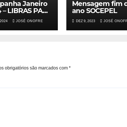
panha Janeiro
Mensagem fim 
 – LIBRAS PARA
ano SOCEPEL
A VIDA!
 2024
JOSÉ ONOFRE
DEZ 9, 2023
JOSÉ ONOF
s obrigatórios são marcados com
*