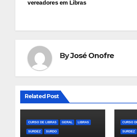
vereadores em Libras
de
Post
By
José Onofre
Related Post
CURSO DE LIBRAS
GERAL
LIBRAS
CURSO D
SURDEZ
SURDO
SURDEZ