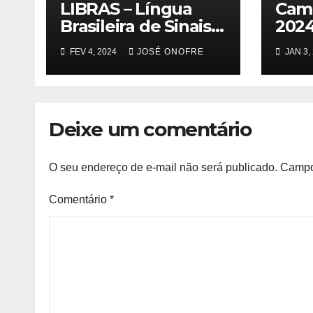
LIBRAS – Língua
Cam
Brasileira de Sinais
2024
Para a Cidadania
TOD
FEV 4, 2024
JOSÉ ONOFRE
JAN 3,
Deixe um comentário
O seu endereço de e-mail não será publicado.
Campo
Comentário
*