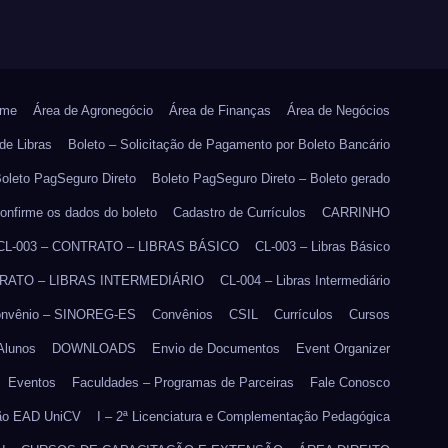
me
Área de Agronegócio
Área de Finanças
Área de Negócios
de Libras
Boleto – Solicitação de Pagamento por Boleto Bancário
oleto PagSeguro Direto
Boleto PagSeguro Direto – Boleto gerado
onfirme os dados do boleto
Cadastro de Currículos
CARRINHO
CL-003 – CONTRATO – LIBRAS BÁSICO
CL-003 – Libras Básico
TRATO – LIBRAS INTERMEDIÁRIO
CL-004 – Libras Intermediário
nvênio – SINOREG-ES
Convênios
CSIL
Currículos
Cursos
Alunos
DOWNLOADS
Envio de Documentos
Event Organizer
Eventos
Faculdades – Programas de Parceiras
Fale Conosco
ão EAD UniCV
I – 2ª Licenciatura e Complementação Pedagógica