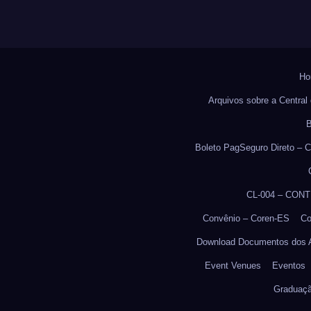
Ho
Arquivos sobre a Central 
B
Boleto PagSeguro Direto – C
CL-004 – CON
Convênio – Coren-ES
Co
Download Documentos dos 
Event Venues
Eventos
Graduaç