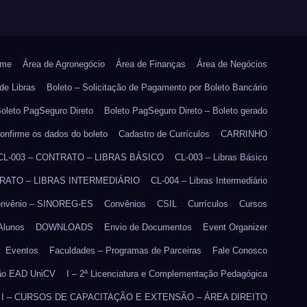
me
Área de Agronegócio
Área de Finanças
Área de Negócios
de Libras
Boleto – Solicitação de Pagamento por Boleto Bancário
oleto PagSeguro Direto
Boleto PagSeguro Direto – Boleto gerado
onfirme os dados do boleto
Cadastro de Currículos
CARRINHO
CL-003 – CONTRATO – LIBRAS BÁSICO
CL-003 – Libras Básico
TRATO – LIBRAS INTERMEDIÁRIO
CL-004 – Libras Intermediário
nvênio – SINOREG-ES
Convênios
CSIL
Currículos
Cursos
Alunos
DOWNLOADS
Envio de Documentos
Event Organizer
Eventos
Faculdades – Programas de Parceiras
Fale Conosco
ão EAD UniCV
I – 2ª Licenciatura e Complementação Pedagógica
I – CURSOS DE CAPACITAÇÃO E EXTENSÃO – ÁREA DIREITO