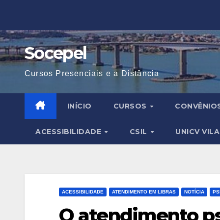
Skip
to
content
Socepel
Cursos Presenciais e a Distância
INÍCIO
CURSOS
CONVÊNIO
ACESSIBILIDADE
CSIL
UNICV VIL
ACESSIBILIDADE
ATENDIMENTO EM LIBRAS
NOTÍCIA
PS
O atendimento ps