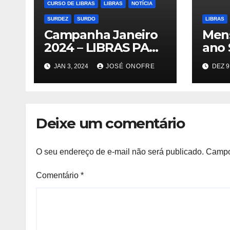
CURSO DE LIBRAS
LIBRAS
NOTÍCIA
SURDEZ
SURDO
LIBRAS
Campanha Janeiro
Men
2024 – LIBRAS PARA
ano
TODA VIDA!
JAN 3, 2024
JOSÉ ONOFRE
DEZ 9
Deixe um comentário
O seu endereço de e-mail não será publicado.
Campo
Comentário
*