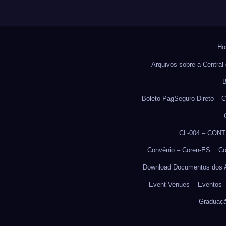
Ho
Arquivos sobre a Central 
B
Boleto PagSeguro Direto – C
CL-004 – CON
Convênio – Coren-ES
Co
Download Documentos dos 
Event Venues
Eventos
Graduaç