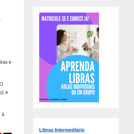
iras e
“O
); e
 à
Libras Intermediário