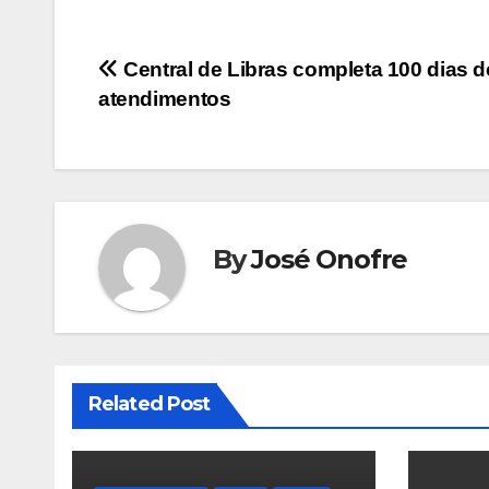
Navegação
Central de Libras completa 100 dias d
atendimentos
de
Post
By
José Onofre
Related Post