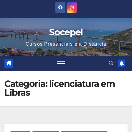
Skip
to
content
Socepel
Cursos Presenciais e a Distância
Categoria:
licenciatura em
Libras