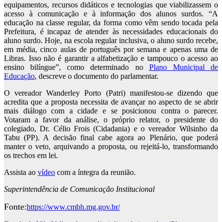
equipamentos, recursos didáticos e tecnologias que viabilizassem o
acesso à comunicação e à informação dos alunos surdos. “A
educação na classe regular, da forma como vêm sendo tocada pela
Prefeitura, é incapaz de atender às necessidades educacionais do
aluno surdo. Hoje, na escola regular inclusiva, o aluno surdo recebe,
em média, cinco aulas de português por semana e apenas uma de
Libras. Isso não é garantir a alfabetização e tampouco o acesso ao
ensino bilíngue”, como determinado no
Plano Municipal de
Educação
, descreve o documento do parlamentar.
O vereador Wanderley Porto (Patri) manifestou-se dizendo que
acredita que a proposta necessita de avançar no aspecto de se abrir
mais diálogo com a cidade e se posicionou contra o parecer.
Votaram a favor da análise, o próprio relator, o presidente do
colegiado, Dr. Célio Frois (Cidadania) e o vereador Wilsinho da
Tabu (PP). A decisão final cabe agora ao Plenário, que poderá
manter o veto, arquivando a proposta, ou rejeitá-lo, transformando
os trechos em lei.
Assista ao
vídeo
com a íntegra da reunião.
Superintendência de Comunicação Institucional
Fonte:
https://www.cmbh.mg.gov.br/