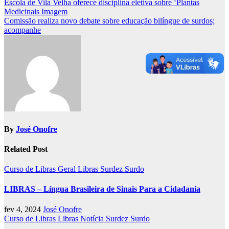
Navegação
Escola de Vila Velha oferece disciplina eletiva sobre ‘Plantas
Medicinais Imagem
de
Comissão realiza novo debate sobre educação bilíngue de surdos;
Post
acompanhe
By
José Onofre
Related Post
Curso de Libras
Geral
Libras
Surdez
Surdo
LIBRAS – Língua Brasileira de Sinais Para a Cidadania
fev 4, 2024
José Onofre
Curso de Libras
Libras
Notícia
Surdez
Surdo