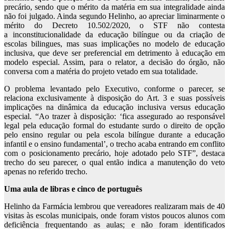
precário, sendo que o mérito da matéria em sua integralidade ainda
não foi julgado. Ainda segundo Helinho, ao apreciar liminarmente o
mérito do Decreto 10.502/2020, o STF não contesta
a inconstitucionalidade da educação bilíngue ou da criação de
escolas bilingues, mas suas implicações no modelo de educação
inclusiva, que deve ser preferencial em detrimento à educação em
modelo especial. Assim, para o relator, a decisão do órgão, não
conversa com a matéria do projeto vetado em sua totalidade.
O problema levantado pelo Executivo, conforme o parecer, se
relaciona exclusivamente à disposição do Art. 3 e suas possíveis
implicações na dinâmica da educação inclusiva versus educação
especial. “Ao trazer à disposição: ‘fica assegurado ao responsável
legal pela educação formal do estudante surdo o direito de opção
pelo ensino regular ou pela escola bilíngue durante a educação
infantil e o ensino fundamental’, o trecho acaba entrando em conflito
com o posicionamento precário, hoje adotado pelo STF”, destaca
trecho do seu parecer, o qual então indica a manutenção do veto
apenas no referido trecho.
Uma aula de libras e cinco de português
Helinho da Farmácia lembrou que vereadores realizaram mais de 40
visitas às escolas municipais, onde foram vistos poucos alunos com
deficiência frequentando as aulas; e não foram identificados