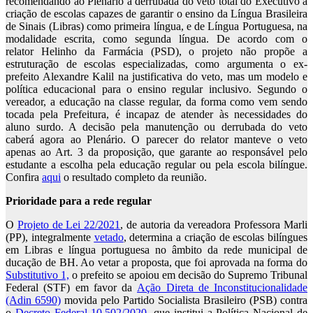
recomendando ao Plenário a derrubada do veto total do Executivo à
criação de escolas capazes de garantir o ensino da Língua Brasileira
de Sinais (Libras) como primeira língua, e de Língua Portuguesa, na
modalidade escrita, como segunda língua. De acordo com o
relator Helinho da Farmácia (PSD), o projeto não propõe a
estruturação de escolas especializadas, como argumenta o ex-
prefeito Alexandre Kalil na justificativa do veto, mas um modelo e
política educacional para o ensino regular inclusivo. Segundo o
vereador, a educação na classe regular, da forma como vem sendo
tocada pela Prefeitura, é incapaz de atender às necessidades do
aluno surdo. A decisão pela manutenção ou derrubada do veto
caberá agora ao Plenário. O parecer do relator manteve o veto
apenas ao Art. 3 da proposição, que garante ao responsável pelo
estudante a escolha pela educação regular ou pela escola bilíngue.
Confira
aqui
o resultado completo da reunião.
Prioridade para a rede regular
O
Projeto de Lei 22/2021
, de autoria da vereadora Professora Marli
(PP), integralmente
vetado
, determina a criação de escolas bilíngues
em Libras e língua portuguesa no âmbito da rede municipal de
ducação de BH. Ao vetar a proposta, que foi aprovada na forma do
Substitutivo 1,
o prefeito se apoiou em decisão do Supremo Tribunal
Federal (STF) em favor da
Ação Direta de Inconstitucionalidade
(Adin 6590)
movida pelo Partido Socialista Brasileiro (PSB) contra
o
Decreto Federal 10.502/2020
, que institui a Política Nacional de