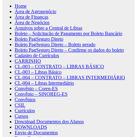
Home
Área de Agronegócio
Área de Finanças
Área de Negócios
Arquivos sobre a Central de Libras
Boleto – Solicitação de Pagamento por Boleto Bancário
Boleto PagSeguro Direto
Boleto PagSeguro Direto – Boleto gerado
Boleto PagSeguro Direto – Confirme os dados do boleto
Cadastro de Currículos
CARRINHO
CL-003 – CONTRATO – LIBRAS BÁSICO
CL-003 – Libras Básico
CL-004 – CONTRATO – LIBRAS INTERMEDIÁRIO
CL-004 – Libras Intermediário
Convênio – Coren-ES
Convênio – SINOREG-ES
Convênios
CSIL
Currículos
Cursos
Download Documentos dos Alunos
DOWNLOADS
Envio de Documentos