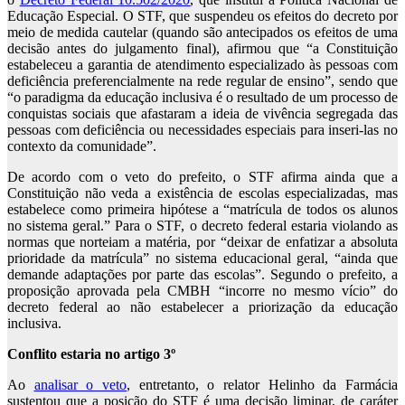
Educação Especial. O STF, que suspendeu os efeitos do decreto por
meio de medida cautelar (quando são antecipados os efeitos de uma
decisão antes do julgamento final), afirmou que “a Constituição
estabeleceu a garantia de atendimento especializado às pessoas com
deficiência preferencialmente na rede regular de ensino”, sendo que
“o paradigma da educação inclusiva é o resultado de um processo de
conquistas sociais que afastaram a ideia de vivência segregada das
pessoas com deficiência ou necessidades especiais para inseri-las no
contexto da comunidade”.
De acordo com o veto do prefeito, o STF afirma ainda que a
Constituição não veda a existência de escolas especializadas, mas
estabelece como primeira hipótese a “matrícula de todos os alunos
no sistema geral.” Para o STF, o decreto federal estaria violando as
normas que norteiam a matéria, por “deixar de enfatizar a absoluta
prioridade da matrícula” no sistema educacional geral, “ainda que
demande adaptações por parte das escolas”. Segundo o prefeito, a
proposição aprovada pela CMBH “incorre no mesmo vício” do
decreto federal ao não estabelecer a priorização da educação
inclusiva.
Conflito estaria no artigo 3º
Ao
analisar o veto
, entretanto, o relator Helinho da Farmácia
sustentou que a posição do STF é uma decisão liminar, de caráter