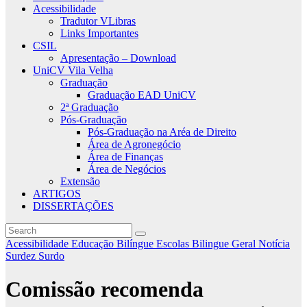
Acessibilidade
Tradutor VLibras
Links Importantes
CSIL
Apresentação – Download
UniCV Vila Velha
Graduação
Graduação EAD UniCV
2ª Graduação
Pós-Graduação
Pós-Graduação na Aréa de Direito
Área de Agronegócio
Área de Finanças
Área de Negócios
Extensão
ARTIGOS
DISSERTAÇÕES
Acessibilidade
Educação Bilíngue
Escolas Bilingue
Geral
Notícia
Surdez
Surdo
Comissão recomenda