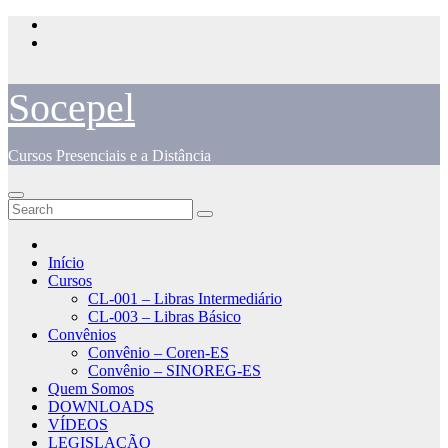
Skip
to
content
Socepel
Cursos Presenciais e a Distância
Início
Cursos
CL-001 – Libras Intermediário
CL-003 – Libras Básico
Convênios
Convênio – Coren-ES
Convênio – SINOREG-ES
Quem Somos
DOWNLOADS
VÍDEOS
LEGISLAÇÃO