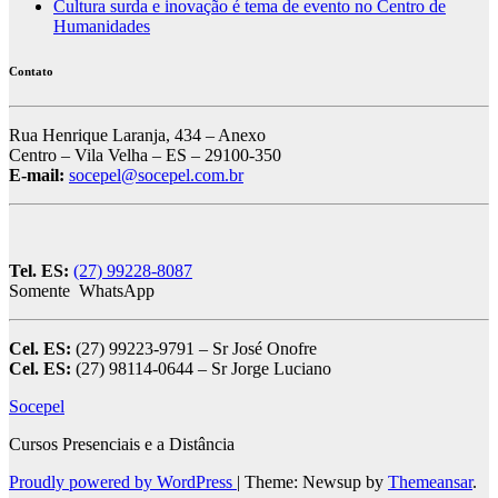
Cultura surda e inovação é tema de evento no Centro de
Humanidades
Contato
Rua Henrique Laranja, 434 – Anexo
Centro – Vila Velha – ES – 29100-350
E-mail:
socepel@socepel.com.br
Tel. ES:
(27) 99228-8087
Somente WhatsApp
Cel. ES:
(27) 99223-9791 – Sr José Onofre
Cel. ES:
(27) 98114-0644 – Sr Jorge Luciano
Socepel
Cursos Presenciais e a Distância
Proudly powered by WordPress
|
Theme: Newsup by
Themeansar
.