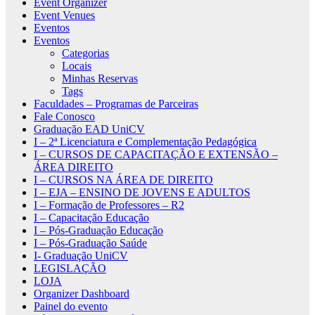
Event Organizer
Event Venues
Eventos
Eventos
Categorias
Locais
Minhas Reservas
Tags
Faculdades – Programas de Parceiras
Fale Conosco
Graduação EAD UniCV
I – 2ª Licenciatura e Complementação Pedagógica
I – CURSOS DE CAPACITAÇÃO E EXTENSÃO –
ÁREA DIREITO
I – CURSOS NA ÁREA DE DIREITO
I – EJA – ENSINO DE JOVENS E ADULTOS
I – Formação de Professores – R2
I – Capacitação Educação
I – Pós-Graduação Educação
I – Pós-Graduação Saúde
I- Graduação UniCV
LEGISLAÇÃO
LOJA
Organizer Dashboard
Painel do evento