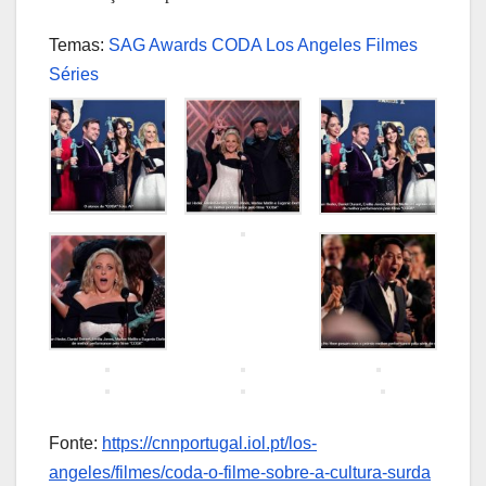
Temas:
SAG Awards
CODA
Los Angeles
Filmes
Séries
Fonte:
https://cnnportugal.iol.pt/los-
angeles/filmes/coda-o-filme-sobre-a-cultura-surda