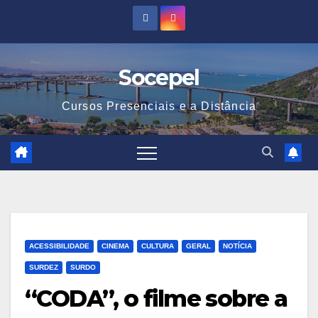
Skip
to
content
Socepel
Cursos Presenciais e a Distância
ACESSIBILIDADE
CINEMA
CULTURA
GERAL
NOTÍCIA
SURDEZ
SURDO
“CODA”, o filme sobre a