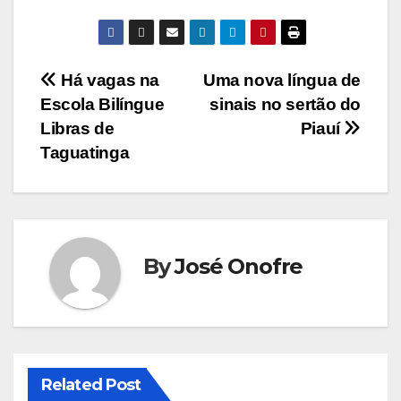
Navegação
Há vagas na
Uma nova língua de
Escola Bilíngue
sinais no sertão do
de
Libras de
Piauí
Post
Taguatinga
By
José Onofre
Related Post