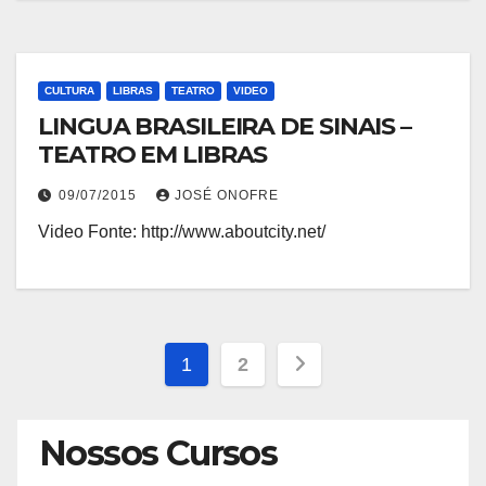
CULTURA
LIBRAS
TEATRO
VIDEO
LINGUA BRASILEIRA DE SINAIS –
TEATRO EM LIBRAS
09/07/2015
JOSÉ ONOFRE
Video Fonte: http://www.aboutcity.net/
Paginação
1
2
de
Nossos Cursos
posts