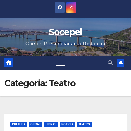
Skip
to
content
Socepel
Cursos Presenciais e a Distância
Categoria:
Teatro
CULTURA
GERAL
LIBRAS
NOTÍCIA
TEATRO